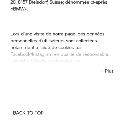
20, 8157 Dielsdorf, Suisse; dénommée ci-après
«BMW».
Lors d’une visite de notre page, des données
personnelles d’utilisateurs sont collectées
notamment à l’aide de cookies par
Facebook/Instagram en qualité de responsable.
Une telle collecte de données par
Facebook/Instagram peut également être réalisée
+ Plus
chez les visiteurs qui ne sont pas connectés ou
inscrits sur Facebook/Instagram. Vous trouverez
de plus amples informations sur la collecte de
données et leur traitement ultérieur par
Facebook/Instagram dans les informations sur la
protection des données de Facebook/Instagram.
BACK TO TOP