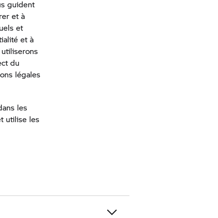
us guident
er et à
uels et
alité et à
 utiliserons
ect du
ons légales
dans les
 utilise les