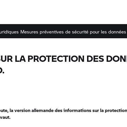
uridiques
Mesures préventives de sécurité pour les données 
UR LA PROTECTION DES DON
.
ute, la version allemande des informations sur la protectio
vaut.