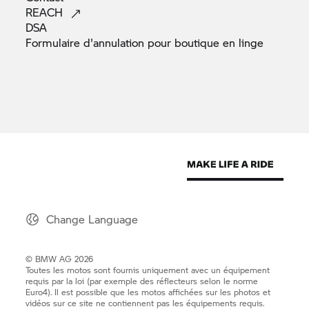
Industriestrasse 20, 8157 Dielsdorf
REACH
DSA
Formulaire d'annulation pour boutique en
linge
Droit d'auteur
Tous droits réservés. Les textes, les images, les
graphiques, les données sonores, l'animation, les
vidéos etc. ainsi que leur mise en page sur les
sites Web BMW sont régis par la législation
relative à la propriété littéraire et artistique et par
d'autres dispositions protectrices. Il est interdit de
copier, de diffuser, de modifier ou de rendre
accessible à des tiers le contenu de ces sites
Change Language
Web. Certains sites Web BMW contiennent par
ailleurs des images, qui sont soumises au
copyright de tiers.
© BMW AG 2026
© BMW (Suisse) SA, Dielsdorf, Suisse.
Toutes les motos sont fournis uniquement avec un équipement
requis par la loi (par exemple des réflecteurs selon le norme
Euro4). Il est possible que les motos affichées sur les photos et
vidéos sur ce site ne contiennent pas les équipements requis.