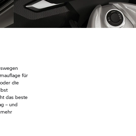
Klangstarkes Audiosystem 2.0
Deswegen
Armauflage für
 oder die
lbst
ht das beste
ag – und
d mehr