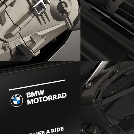
Begeisternder Motor
Integriertes Smartp
Ladefach