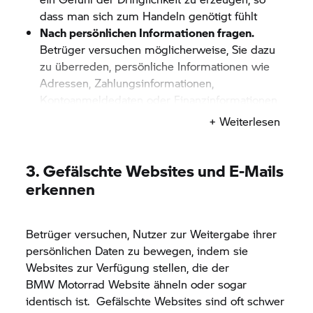
dass man sich zum Handeln genötigt fühlt
Nach persönlichen Informationen fragen.
Betrüger versuchen möglicherweise, Sie dazu
zu überreden, persönliche Informationen wie
Adressen, Zahlungsinformationen,
Kontoanmeldedaten oder Finanzinformationen
über das Telefon weiterzugeben.
+ Weiterlesen
Fahrzeug-, Digital Services und Zubehör-
Käufe.
Betrüger fordern Sie möglicherweise
auf, über die Website eines Drittanbieters oder
3. Gefälschte Websites und E-Mails
per Banküberweisung Geld außerhalb der
erkennen
BMW Group
Websites, der
BMW Group
Shops,
der mobilen App oder unserer
Betrüger versuchen, Nutzer zur Weitergabe ihrer
Handelsorganisation zu senden.
persönlichen Daten zu bewegen, indem sie
Unerwartete Bestellung.
Möglicherweise
Websites zur Verfügung stellen, die der
erhalten Sie per Mail oder SMS eine
BMW Motorrad
Benachrichtigung zur Bestellung oder Lieferung
Website ähneln oder sogar
identisch ist. Gefälschte Websites sind oft schwer
eines Produktes/Services, den Sie nicht