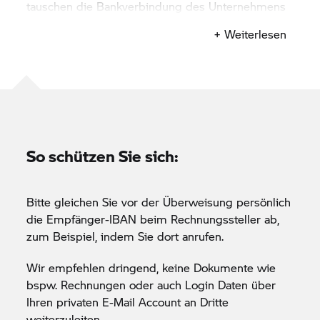
die im Linktext angezeigte.
tauschen die Bankverbindung des Unternehmens
Wenn Sie in einer E-Mail oder privaten
gegen ein anderes Konto aus.
+ Weiterlesen
Nachricht einen verdächtigen Link erhalten,
überprüfen Sie immer die Kontaktinformationen
des Absenders. Betrüger versuchen, die
Kontaktdaten eines Unternehmens
nachzuahmen.
So schützen Sie sich:
Wie können Sie sich online schützen, vor allem
beim Login?
Bitte gleichen Sie vor der Überweisung persönlich
Bitte beachten Sie online folgende wichtige
die Empfänger-IBAN beim Rechnungssteller ab,
Sicherheitsschritte:
zum Beispiel, indem Sie dort anrufen.
Nutzen Sie
sichere Adressen
, die mit „https://“
Wir empfehlen dringend, keine Dokumente wie
beginnen und auf eine BMW-Motorrad-Domain
bspw. Rechnungen oder auch Login Daten über
wie bspw. bmw-motorrad.de oder eine
Ihren privaten E-Mail Account an Dritte
spezifische Sub-Domain verweisen.
weiterzuleiten.