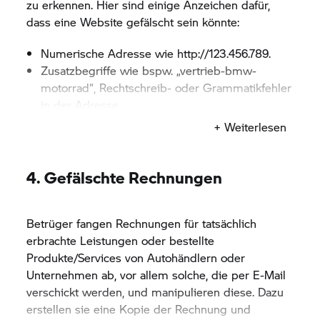
zu erkennen. Hier sind einige Anzeichen dafür,
erwartet haben.
dass eine Website gefälscht sein könnte:
Numerische Adresse wie http://123.456.789.
Zusatzbegriffe wie bspw. „vertrieb-bmw-
motorrad“, Rechtschreib- oder Grammatikfehler
in der Adresse.
+ Weiterlesen
Legitime BMW-Motorrad Websites erkennt man
an der eindeutigen Domain, d.h. sie enthalten
„bmw-motorrad.de“ oder „bmw-
4. Gefälschte Rechnungen
motorrad.de/support“ oder eine Sub-Domain wie
bspw. „shop.bmw.de“.
Nutzen Sie diese originalen BMW-Web-Adressen,
Betrüger fangen Rechnungen für tatsächlich
um sich in Ihren Account einzuloggen oder mit
erbrachte Leistungen oder bestellte
der
BMW Group
Kontakt aufzunehmen.
Produkte/Services von Autohändlern oder
Unternehmen ab, vor allem solche, die per E-Mail
Wenn Sie Ihren Mauszeiger über einen Link
verschickt werden, und manipulieren diese. Dazu
bewegen, sehen Sie eine andere Adresse als
erstellen sie eine Kopie der Rechnung und