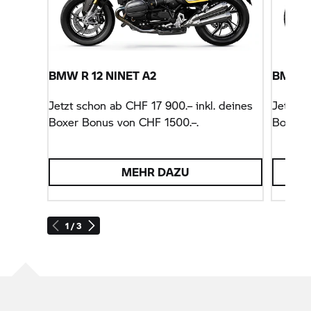
BMW R 12 NINET A2
BMW R 
Jetzt schon ab CHF 17 900.– inkl. deines
Jetzt s
Boxer Bonus von CHF 1500.–.
Boxer B
MEHR DAZU
1 / 3