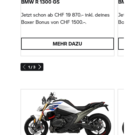
BMW R 1300 GS
BMW R 
Jetzt schon ab CHF 19 870.– inkl. deines
Jetzt s
Boxer Bonus von CHF 1500.–.
Boxer B
MEHR DAZU
1 / 3