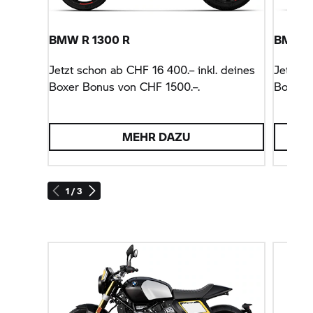
BMW R 1300 R
BMW R
Jetzt schon ab CHF 16 400.– inkl. deines
Jetzt s
Boxer Bonus von CHF 1500.–.
Boxer B
MEHR DAZU
1 / 3