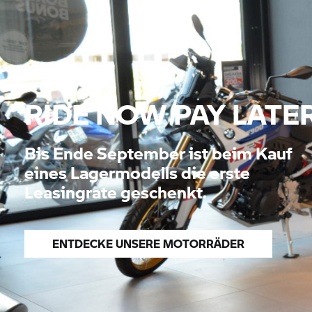
RIDE NOW PAY LATE
Bis Ende September ist beim Kauf
eines Lagermodells die erste
Leasingrate geschenkt.
ENTDECKE UNSERE MOTORRÄDER