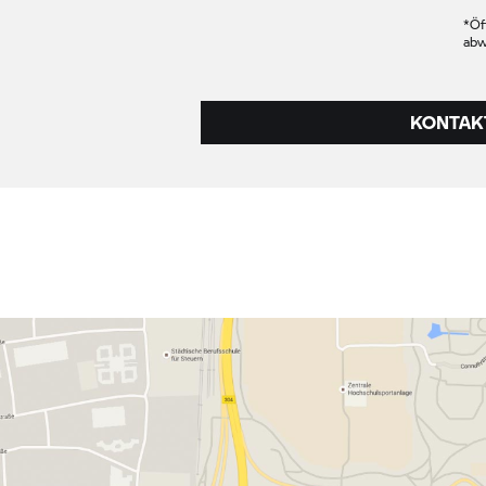
*Öf
abw
KONTAK