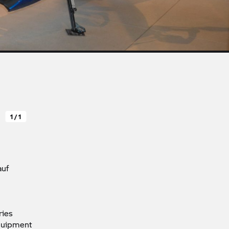
1 / 1
auf
ies
quipment