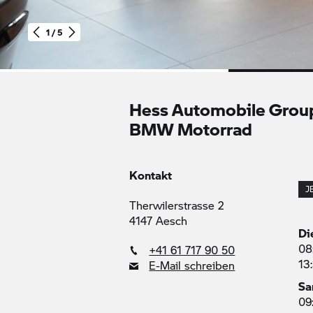
1 / 5
Hess
Automobile
Group
Hess Automobile Grou
AG
BMW Motorrad
-
BMW Motorrad
Kontakt
J
Therwilerstrasse 2
4147 Aesch
Di
08
+41 61 717 90 50
13
E-Mail schreiben
Sa
09