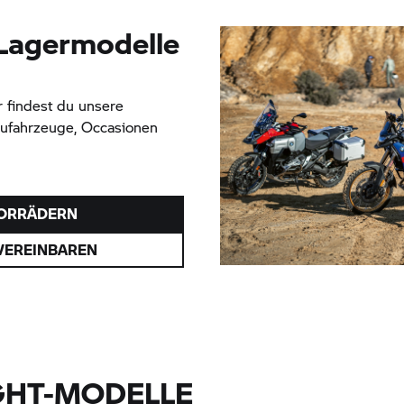
Lagermodelle
r findest du unsere
eufahrzeuge, Occasionen
TORRÄDERN
VEREINBAREN
GHT-MODELLE