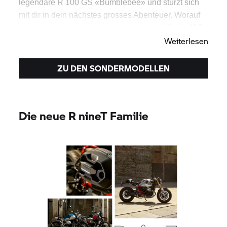
legendäre R 100 GS «Bumblebee» und stürzt sich
mit dir in dein nächstes grosses Abenteuer. Worauf
wartest du noch? Entdecke jetzt deinen #SpiritofGS
Weiterlesen
ZU DEN SONDERMODELLEN
Die neue R nineT Familie