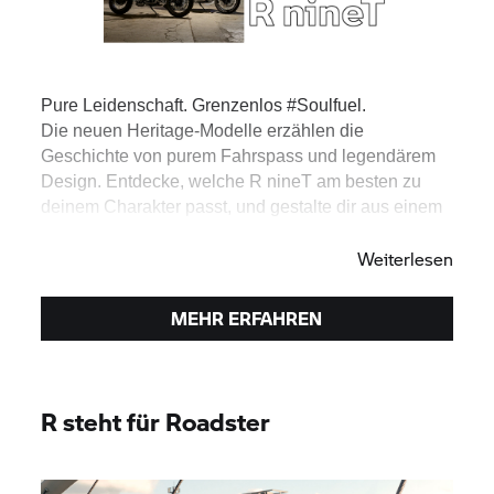
Pure Leidenschaft. Grenzenlos #Soulfuel.
Die neuen Heritage-Modelle erzählen die
Geschichte von purem Fahrspass und legendärem
Design. Entdecke, welche R nineT am besten zu
deinem Charakter passt, und gestalte dir aus einem
Motorrad dein ganz eigene Maschine.
Weiterlesen
MEHR ERFAHREN
R steht für Roadster