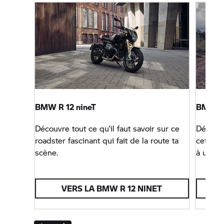
BMW R 12 nineT
BMW R
Découvre tout ce qu’il faut savoir sur ce
Découvre
roadster fascinant qui fait de la route ta
cette m
scène.
à une b
VERS LA BMW R 12 NINET