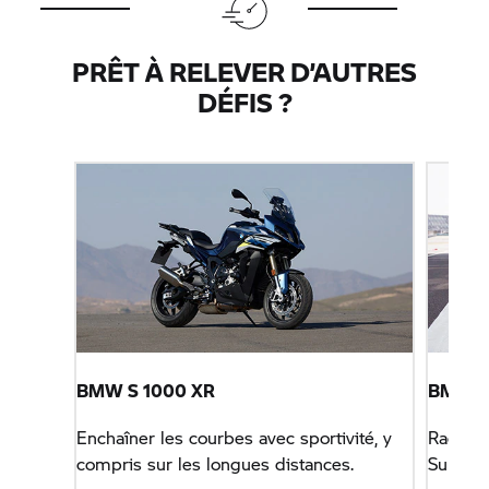
PRÊT À RELEVER D’AUTRES
DÉFIS ?
BMW
S 1000 XR
BMW
M
Enchaîner les courbes avec sportivité, y
Racing 
compris sur les longues distances.
Superbi