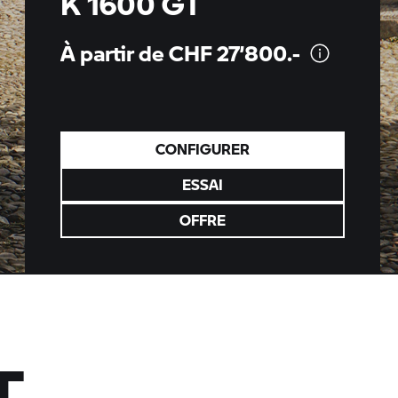
K 1600 GT
À partir de CHF
27’800.-
CONFIGURER
ESSAI
OFFRE
T