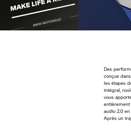
Écran TFT brillant 10,25"
Touches de favoris c
Des performan
conçue dans
les étapes d
intégral, rou
vous apporte
entièrement 
audio 2.0 en 
Après un traj