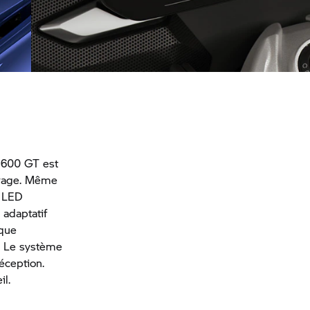
Système audio 2.0 à forte intensité sonore
K 1600 GT est
oyage. Même
à LED
 adaptatif
sque
à. Le système
réception.
il.