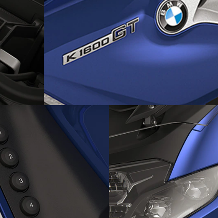
charge
Style Sport
égré