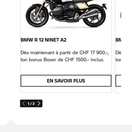
BMW R 12 NINET A2
BMW R 
Dès maintenant à partir de CHF 17 900.–,
Dès mai
ton bonus Boxer de CHF 1500.– inclus.
ton bon
EN SAVOIR PLUS
1 / 3