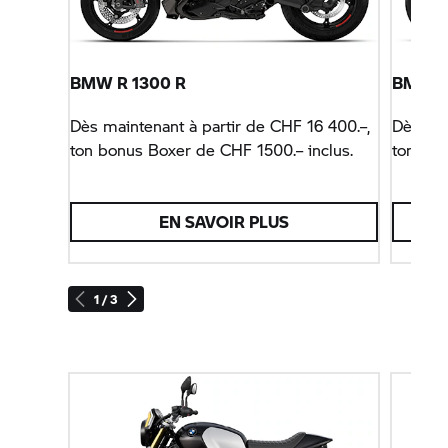
BMW R 1300 R
BMW R
Dès maintenant à partir de CHF 16 400.–,
Dès mai
ton bonus Boxer de CHF 1500.– inclus.
ton bon
EN SAVOIR PLUS
1 / 3