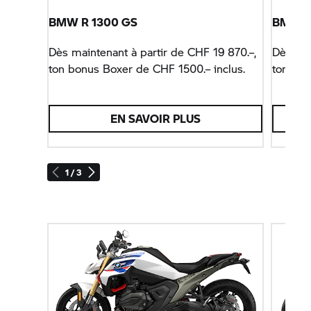
BMW R 1300 GS
BMW R 
Dès maintenant à partir de CHF 19 870.–,
Dès mai
ton bonus Boxer de CHF 1500.– inclus.
ton bon
EN SAVOIR PLUS
1 / 3