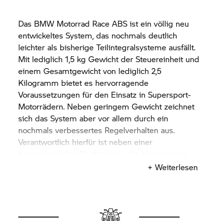
Das
BMW Motorrad
Race ABS ist ein völlig neu
entwickeltes System, das nochmals deutlich
leichter als bisherige Teilintegralsysteme ausfällt.
Mit lediglich 1,5 kg Gewicht der Steuereinheit und
einem Gesamtgewicht von lediglich 2,5
Kilogramm bietet es hervorragende
Voraussetzungen für den Einsatz in Supersport-
Motorrädern. Neben geringem Gewicht zeichnet
sich das System aber vor allem durch ein
nochmals verbessertes Regelverhalten aus.
Verantwortlich hierfür ist neben einer
hervorragenden Abstimmung die Verwendung
von insgesamt vier Drucksensoren, die es in
+ Weiterlesen
Verbindung mit einer sehr aufwändigen Hinterrad-
Abhebe-Erkennung noch besser als bisher
ermöglichen, zwischen einer Bodenwelle und
einem blockierenden Hinterrad zu unterscheiden.