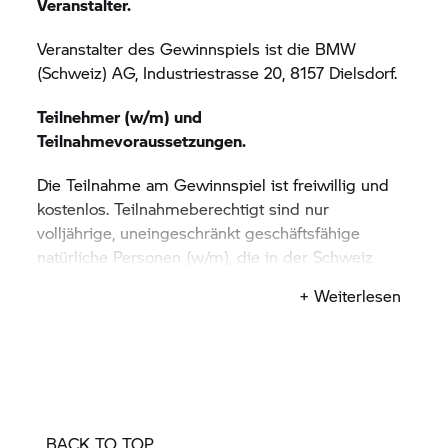
Veranstalter.
Veranstalter des Gewinnspiels ist die BMW
(Schweiz) AG, Industriestrasse 20, 8157 Dielsdorf.
Teilnehmer (w/m) und
Teilnahmevoraussetzungen.
Die Teilnahme am Gewinnspiel ist freiwillig und
kostenlos. Teilnahmeberechtigt sind nur
volljährige, uneingeschränkt geschäftsfähige
natürliche Personen (w/m), die in der Schweiz
oder im Fürstentum Liechtenstein wohnhaft sind.
+ Weiterlesen
Von der Teilnahme ausgeschlossen sind alle
Mitarbeitenden der BMW (Schweiz) AG. Das
Gewinnspiel beginnt am 15. Januar 2026, um
00.00 Uhr und endet am Freitag, den 31. Juli 2026,
um 00.00 Uhr. Um am Gewinnspiel teilzunehmen,
ist der Teilnehmer (w/m) aufgefordert, das
BACK TO TOP