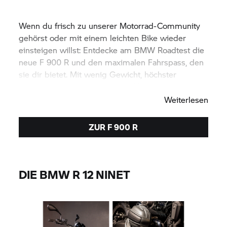
Wenn du frisch zu unserer Motorrad-Community
gehörst oder mit einem leichten Bike wieder
einsteigen willst: Entdecke am BMW Roadtest die
neue
F 900 R
und den maximalen Fahrspass, den
sie dir bietet. Mit wenig Gewicht, höchster
Ergonomie und komfortablem Handling.
Weiterlesen
ZUR
F 900 R
DIE BMW R 12 NINET