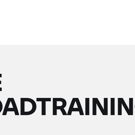
E
ADTRAINI