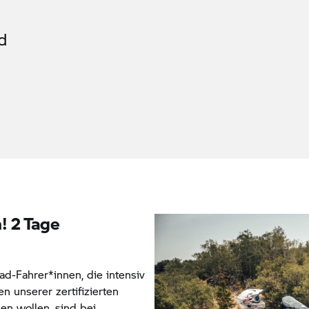
d
! 2 Tage
d-Fahrer*innen, die intensiv
 unserer zertifizierten
nen wollen, sind bei