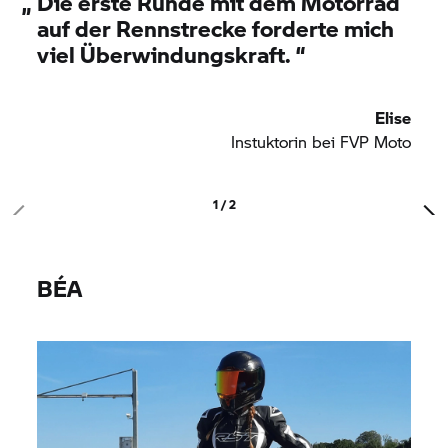
„
Die erste Runde mit dem Motorrad
auf der Rennstrecke forderte mich
viel Überwindungskraft.
“
Elise
Instuktorin bei FVP Moto
1 / 2
BÉA