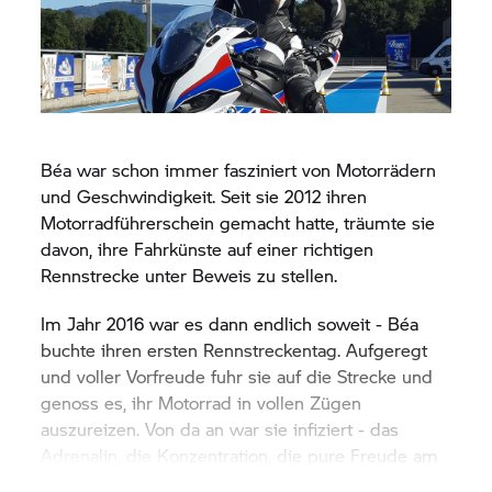
Béa war schon immer fasziniert von Motorrädern
und Geschwindigkeit. Seit sie 2012 ihren
Motorradführerschein gemacht hatte, träumte sie
davon, ihre Fahrkünste auf einer richtigen
Rennstrecke unter Beweis zu stellen.
Im Jahr 2016 war es dann endlich soweit - Béa
buchte ihren ersten Rennstreckentag. Aufgeregt
und voller Vorfreude fuhr sie auf die Strecke und
genoss es, ihr Motorrad in vollen Zügen
auszureizen. Von da an war sie infiziert - das
Adrenalin, die Konzentration, die pure Freude am
Fahren - Béa war Feuer und Flamme.