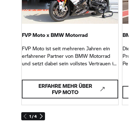
FVP Moto x
BMW Motorrad
BMW
S
FVP Moto ist seit mehreren Jahren ein
Die B
erfahrener Partner von
BMW Motorrad
Produkt
und setzt dabei sein vollstes Vertrauen in
Perform
die
S 1000 RR
&
M 1000 RR.
– und f
ERFAHRE MEHR ÜBER
FVP MOTO
1 / 4