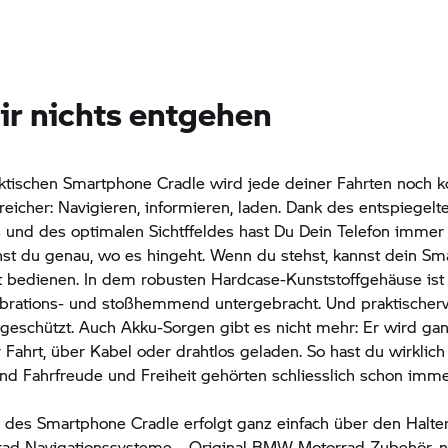
ir nichts entgehen
ktischen Smartphone Cradle wird jede deiner Fahrten noch k
reicher: Navigieren, informieren, laden. Dank des entspiegel
s und des optimalen Sichtffeldes hast Du Dein Telefon immer
ehst du genau, wo es hingeht. Wenn du stehst, kannst dein S
 bedienen. In dem robusten Hardcase-Kunststoffgehäuse is
vibrations- und stoßhemmend untergebracht. Und praktischer
geschützt. Auch Akku-Sorgen gibt es nicht mehr: Er wird gan
Fahrt, über Kabel oder drahtlos geladen. So hast du wirklich 
Und Fahrfreude und Freiheit gehörten schliesslich schon imm
des Smartphone Cradle erfolgt ganz einfach über den Halter
rad
Navigationssysteme – Original
BMW Motorrad
Zubehör, n