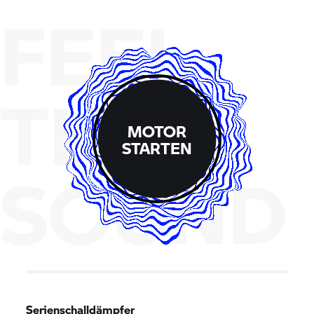
FEEL
THE
MOTOR
STARTEN
SOUND
Serienschalldämpfer