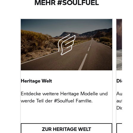
MEHR #SOULFUEL
Heritage Welt
Die BM
Entdecke weitere Heritage Modelle und
Auftritt
werde Teil der #Soulfuel Familie.
aufsehe
Dich ge
ZUR HERITAGE WELT