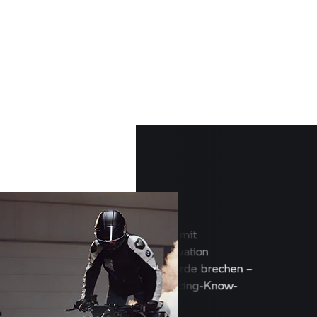
Klare Racing DNA
Seit 1923 lässt
BMW Motorrad
mit
Leidenschaft, Technik und Innovation
Maschinen entstehen, die Rekorde b
wie die
M RR,
die seit 2020 Racing-
how auf die Straße bringt.