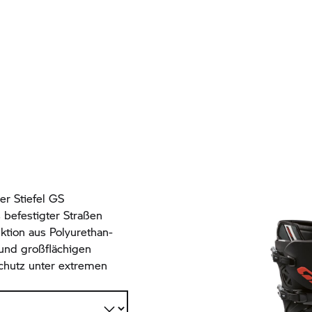
r Stiefel GS
s befestigter Straßen
ktion aus Polyurethan-
 und großflächigen
chutz unter extremen