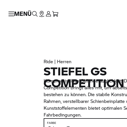
MENÜ
Ride | Herren
STIEFEL GS
COMPETITION
Kompromisslose Geländetauglichkeit: De
Competition bringt alles mit, um abseit
bestehen zu können. Die stabile Konstru
Rahmen, verstellbarer Schienbeinplatte
Kunststoffelementen bietet optimalen S
Fahrbedingungen.
FARBE