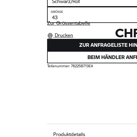
GRÖSSE
Zur Grössentabelle
CHF
Drucken
ZUR ANFRAGELISTE HI
BEIM HÄNDLER AN
Teilenummer:
76225B713E4
Produktdetails