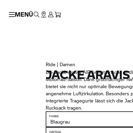
MENÜ
Ride | Damen
JACKE ARAVIS 
Die Jacke Aravis AIR bringt Frische in 
Motorrad-Saison. Dank großflächiger Ne
bietet sie nicht nur optimale Bewegungs
angenehme Luftzirkulation. Besonders p
integrierte Tragegurte lässt sich die Jac
Rucksack tragen.
FARBE
GRÖSSE