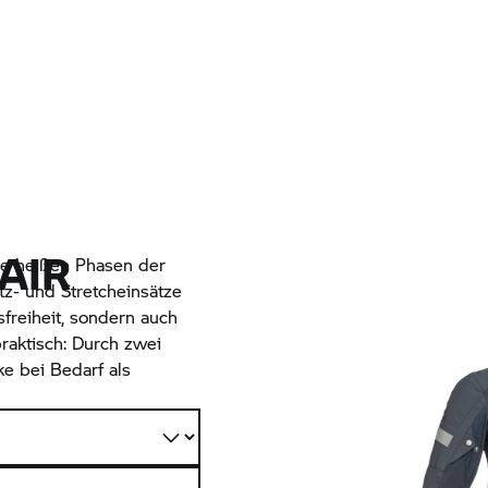
AIR
die heißen Phasen der
tz- und Stretcheinsätze
freiheit, sondern auch
raktisch: Durch zwei
ke bei Bedarf als