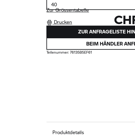
Zur Grössentabelle
CHF
Drucken
ZUR ANFRAGELISTE HI
BEIM HÄNDLER AN
Teilenummer:
76135B5EF61
Produktdetails