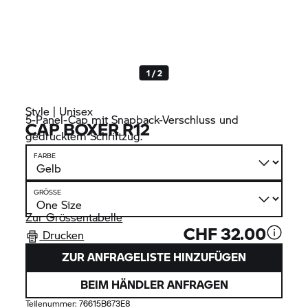
1 / 2
Style | Unisex
5-Panel-Cap mit Snapback-Verschluss und
CAP BOXER R12
gedrucktem Schriftzug.
FARBE
GRÖSSE
Zur Grössentabelle
CHF 32.00
Drucken
ZUR ANFRAGELISTE HINZUFÜGEN
BEIM HÄNDLER ANFRAGEN
Teilenummer:
76615B673E8