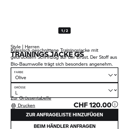
1 / 2
Style | Herren
Klassisch geschnittene Trainingsjacke mit
TRAININGS JACKE GS
gedrucktem Schriftzug auf der Brust. Der Stoff aus
Bio-Baumwolle trägt sich besonders angenehm.
FARBE
GRÖSSE
Zur Grössentabelle
CHF 120.00
Drucken
ZUR ANFRAGELISTE HINZUFÜGEN
BEIM HÄNDLER ANFRAGEN