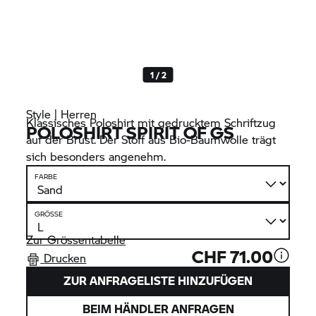
1 / 2
Style | Herren
Klassisches Poloshirt mit gedrucktem Schriftzug
POLOSHIRT SPIRIT OF GS
auf der Brust. Der Stoff aus Bio-Baumwolle trägt
sich besonders angenehm.
FARBE
GRÖSSE
Zur Grössentabelle
CHF 71.00
Drucken
ZUR ANFRAGELISTE HINZUFÜGEN
BEIM HÄNDLER ANFRAGEN