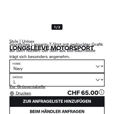
1 / 2
Style | Unisex
Sportliches Langarm-T-Shirt mit gedruckter Grafik
LONGSLEEVE MOTORSPORT
auf dem Rücken. Der Stoff aus Bio-Baumwolle
trägt sich besonders angenehm.
FARBE
GRÖSSE
Zur Grössentabelle
CHF 65.00
Drucken
ZUR ANFRAGELISTE HINZUFÜGEN
BEIM HÄNDLER ANFRAGEN