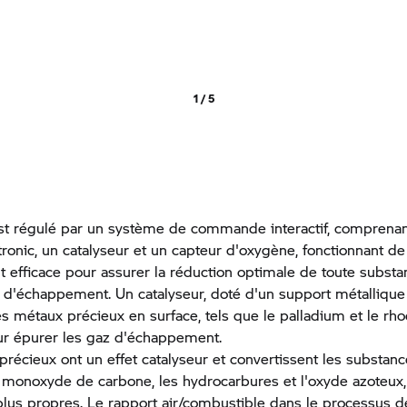
1 / 5
st régulé par un système de commande interactif, comprenan
onic, un catalyseur et un capteur d'oxygène, fonctionnant d
efficace pour assurer la réduction optimale de toute substa
 d'échappement. Un catalyseur, doté d'un support métallique
s métaux précieux en surface, tels que le palladium et le rho
r épurer les gaz d'échappement.
récieux ont un effet catalyseur et convertissent les substanc
e monoxyde de carbone, les hydrocarbures et l'oxyde azoteux,
lus propres. Le rapport air/combustible dans le processus d