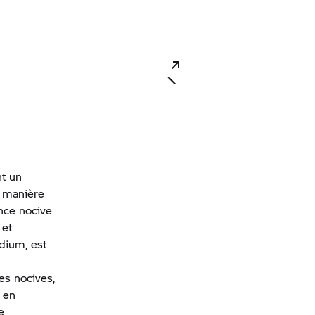
t un
e manière
nce nocive
 et
dium, est
es nocives,
 en
e