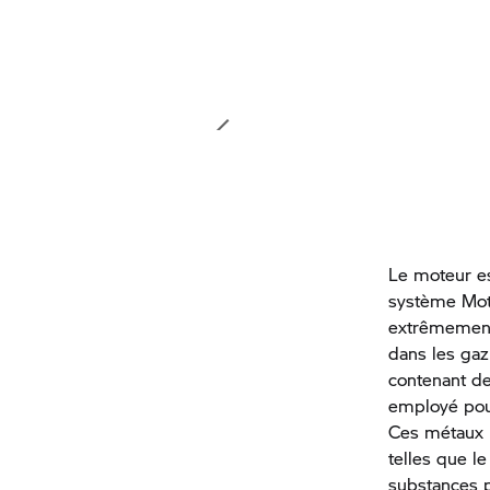
Le moteur e
système Motr
extrêmement 
dans les gaz
contenant de
employé pou
Ces métaux p
telles que l
substances p