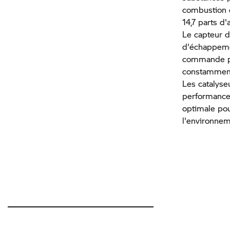
combustion es
14,7 parts d
Le capteur d
d'échappemen
commande po
constamment
Les catalyse
performance 
optimale po
l'environnem