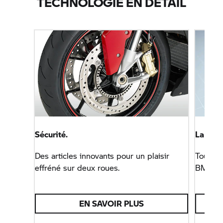
TECHNOLOGIE EN DÉTAIL
Sécurité.
La tech
Des articles innovants pour un plaisir
Tout ce
effréné sur deux roues.
BMW.
EN SAVOIR PLUS