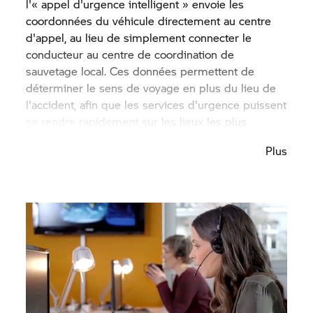
l'« appel d'urgence intelligent » envoie les
coordonnées du véhicule directement au centre
d'appel, au lieu de simplement connecter le
conducteur au centre de coordination de
sauvetage local. Ces données permettent de
déterminer le sens de voyage en plus du lieu de
l'accident, afin que les services d'urgence puissent
se rendre rapidement sur les lieux les plus
difficiles à localiser. Une innovation dans l'industrie
Plus
de la moto.
Après avoir été informé de l'accident, le centre
d'appel essaie d'établir le contact avec la victime.
L'appelant n'a besoin de fournir aucune autre
information pour que la chaîne de sauvetage soit
activée. Aussi unique que BMW : la
communication avec la victime et l'assistance sont
réalisées par le client dans la langue choisie. Par
conséquent, les questions importantes initiales