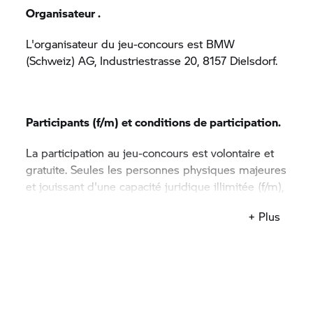
Organisateur .
L'organisateur du jeu-concours est BMW
(Schweiz) AG, Industriestrasse 20, 8157 Dielsdorf.
Participants (f/m) et conditions de participation.
La participation au jeu-concours est volontaire et
gratuite. Seules les personnes physiques majeures
et jouissant d'une capacité juridique illimitée (f/m),
domiciliées en Suisse ou dans la Principauté de
+ Plus
Liechtenstein, sont autorisées à participer. Tous les
collaborateurs de BMW (Schweiz) AG sont exclus
de la participation. Le jeu-concours débute le 1er
novembre 2023, à 00h00, et se termine le
dimanche 31 décembre 2023 à 00h00. Pour
participer au jeu-concours, le participant (f/m) est