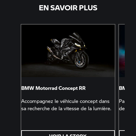
EN SAVOIR PLUS
BMW Motorrad
Concept RR
BMW M
Accompagnez le véhicule concept dans
Paré po
sa recherche de la vitesse de la lumière.
design 