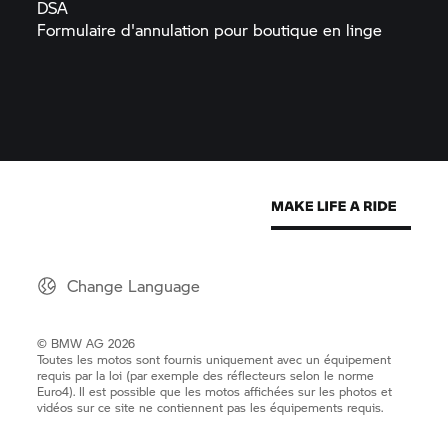
DSA
Formulaire d'annulation pour boutique en
linge
Change Language
© BMW AG 2026
Toutes les motos sont fournis uniquement avec un équipement
requis par la loi (par exemple des réflecteurs selon le norme
Euro4). Il est possible que les motos affichées sur les photos et
vidéos sur ce site ne contiennent pas les équipements requis.