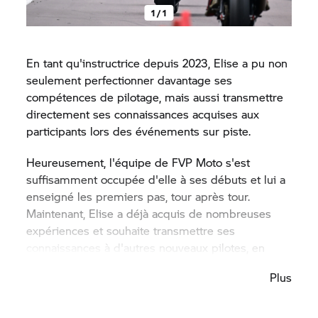
1 / 1
En tant qu'instructrice depuis 2023, Elise a pu non
seulement perfectionner davantage ses
compétences de pilotage, mais aussi transmettre
directement ses connaissances acquises aux
participants lors des événements sur piste.
Heureusement, l'équipe de FVP Moto s'est
suffisamment occupée d'elle à ses débuts et lui a
enseigné les premiers pas, tour après tour.
Maintenant, Elise a déjà acquis de nombreuses
expériences et souhaite transmettre ses
connaissances à d'autres nouveaux pilotes, en
particulier aux nouvelles pilotes.
Plus
Depuis sa première journée sur circuit, Elise
essaie d'être un modèle pour d'autres femmes