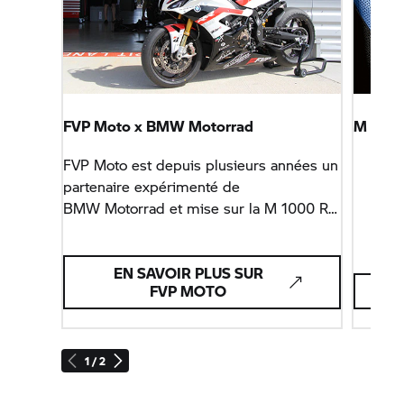
FVP Moto x
BMW Motorrad
M Pro 
FVP Moto est depuis plusieurs années un
partenaire expérimenté de
BMW Motorrad
et mise sur la
M 1000 RR
et la
S 1000 RR.
EN SAVOIR PLUS SUR
FVP MOTO
1 / 2