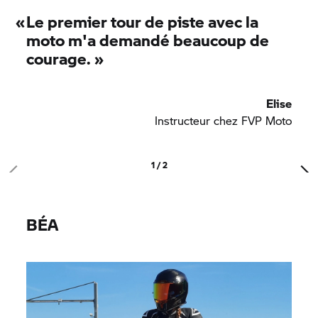
qui souhaiteraient également effectuer leurs
«
Le premier tour de piste avec la
premiers tours de piste.
moto m'a demandé beaucoup de
courage.
»
Elise
Instructeur chez FVP Moto
1 / 2
BÉA