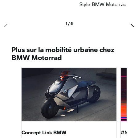
Style
BMW Motorrad
1 / 5
Plus sur la mobilité urbaine chez
BMW Motorrad
Concept Link BMW
#NEXT