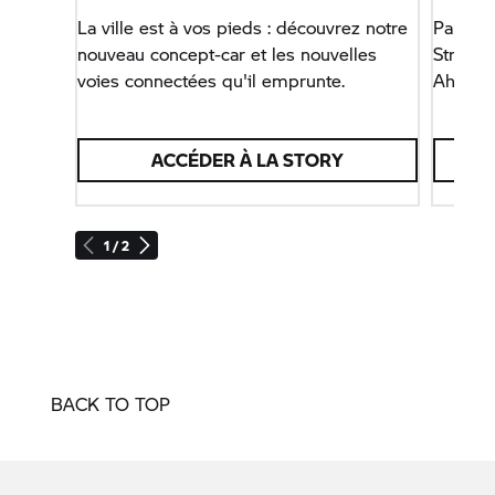
La ville est à vos pieds : découvrez notre
Partici
nouveau concept-car et les nouvelles
Streamc
voies connectées qu'il emprunte.
Ahead »
ACCÉDER À LA STORY
1 / 2
BACK TO TOP