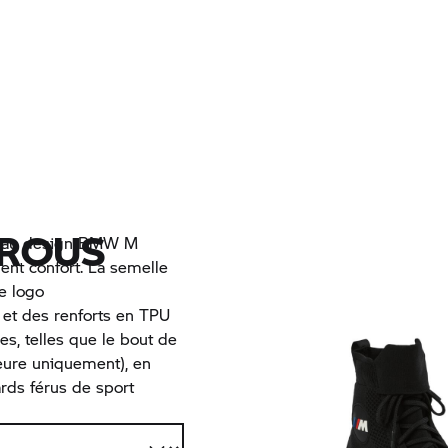
TROUS
us au design BMW M
lent confort. La semelle
le logo
 et des renforts en TPU
es, telles que le bout de
rieure uniquement), en
rds férus de sport