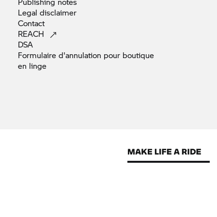
Publishing
notes
Legal
disclaimer
Contact
REACH
DSA
Formulaire d'annulation pour boutique
en
linge
 motos affichées sur les photos et