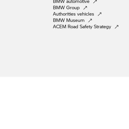
BMW
automotive
BMW
Group
Authorities
vehicles
BMW
Museum
ACEM Road Safety
Strategy
loi (par exemple des réflecteurs selon le norme Euro4). Il est possible que les