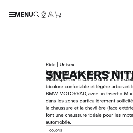
MENU
Ride | Unisex
SNEAKERS NI
Légères et aérées, les sneakers Nitro
Motorsport en tricot 3D offrent un excel
bicolore confortable et légère arborant 
BMW MOTORRAD,
avec un insert « M »
dans les zones particulièrement sollicité
la chaussure et la chevillère (face exté
font une chaussure idéale pour les mota
automobile.
COLORIS