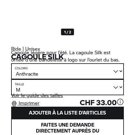
1 / 2
Ride | Unisex
Cagoule légère pour l’été. La cagoule Silk est
CAGOULE SILK
ornée d’une bandelette à logo sur l’ourlet du bas.
COLORIS
TAILLE
Voir le guide des tailles
CHF 33.00
Imprimer
AJOUTER À LA LISTE D’ARTICLES
FAITES UNE DEMANDE
DIRECTEMENT AUPRÈS DU