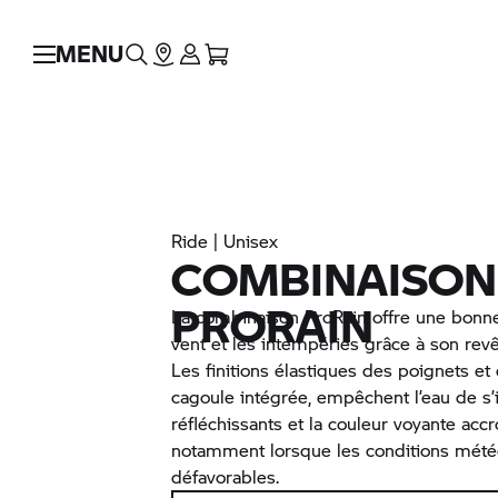
MENU
Ride | Unisex
COMBINAISON
PRORAIN
La combinaison ProRain offre une bonne
vent et les intempéries grâce à son rev
Les finitions élastiques des poignets et
cagoule intégrée, empêchent l’eau de s’i
réfléchissants et la couleur voyante accro
notamment lorsque les conditions mété
défavorables.