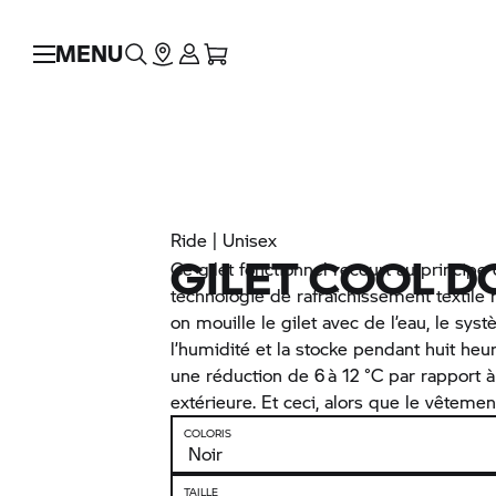
MENU
Ride | Unisex
GILET COOL 
Ce gilet fonctionnel recourt au principe
technologie de rafraîchissement textile 
on mouille le gilet avec de l’eau, le s
l’humidité et la stocke pendant huit h
une réduction de 6 à 12 °C par rapport 
extérieure. Et ceci, alors que le vêteme
COLORIS
TAILLE