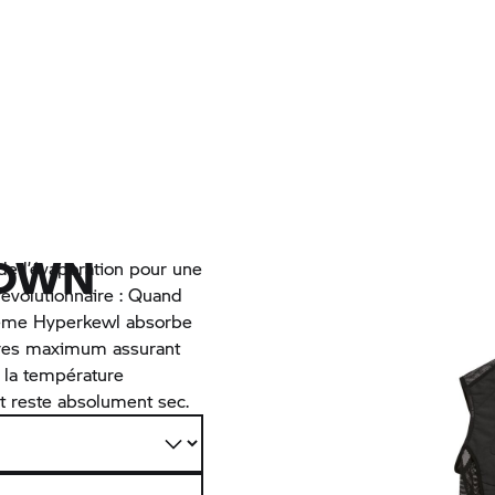
DOWN
 de l’évaporation pour une
révolutionnaire : Quand
ystème Hyperkewl absorbe
eures maximum assurant
à la température
nt reste absolument sec.