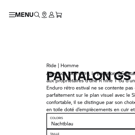
MENU
Ride | Homme
PANTALON GS
Avec son look rétro, le pantalon GS Tata
aux propriétaires d’une R nine T ou d’u
Enduro rétro estival ne se contente pas
parfaitement sur le plan visuel avec le
confortable, il se distingue par son cho
en toile doté d’empiècements en cuir et 
COLORIS
TAILLE