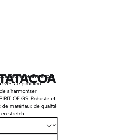
 TATACOA
coa s’adresse avant tout
ne GS. Ce pantalon
 de s’harmoniser
 SPIRIT OF GS. Robuste et
ix de matériaux de qualité
en stretch.