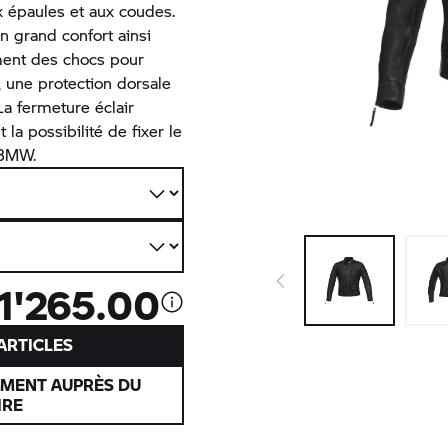
x épaules et aux coudes.
un grand confort ainsi
ment des chocs pour
, une protection dorsale
La fermeture éclair
a possibilité de fixer le
 BMW.
1'265.00
’ARTICLES
EMENT AUPRÈS DU
IRE