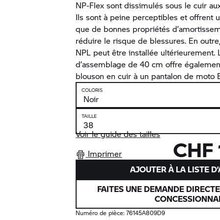
NP-Flex sont dissimulés sous le cuir au
Ils sont à peine perceptibles et offrent 
que de bonnes propriétés d’amortisse
réduire le risque de blessures. En outre
NPL peut être installée ultérieurement. 
d’assemblage de 40 cm offre également l
blouson en cuir à un pantalon de moto
COLORIS
TAILLE
Voir le guide des tailles
CHF 
Imprimer
AJOUTER À LA LISTE D
FAITES UNE DEMANDE DIRECT
CONCESSIONNA
Numéro de pièce:
76145A809D9