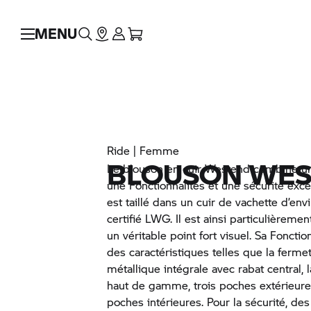
MENU
Ride | Femme
BLOUSON WE
Le blouson en cuir Westend combine un
une Fonctionnalités et une sécurité exc
est taillé dans un cuir de vachette d’env
certifié LWG. Il est ainsi particulièremen
un véritable point fort visuel. Sa Fonctio
des caractéristiques telles que la fermet
métallique intégrale avec rabat central, 
haut de gamme, trois poches extérieure
poches intérieures. Pour la sécurité, d