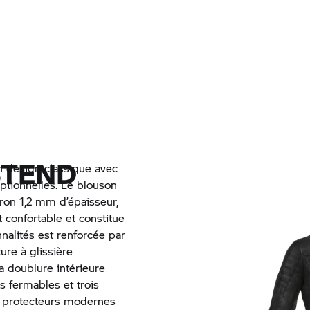
STEND
 design classique avec
eptionnelles. Le blouson
iron 1,2 mm d’épaisseur,
t confortable et constitue
nnalités est renforcée par
ure à glissière
la doublure intérieure
s fermables et trois
es protecteurs modernes