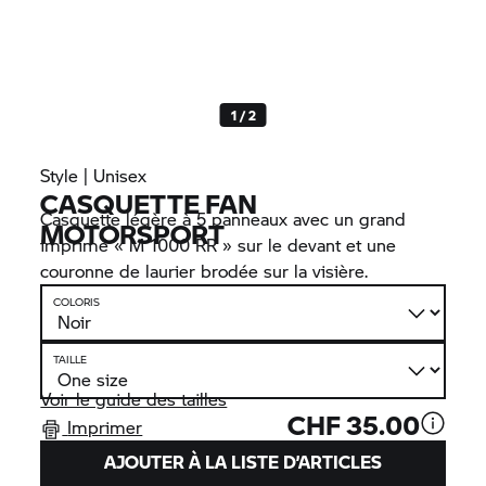
1 / 2
Style | Unisex
CASQUETTE FAN
Casquette légère à 5 panneaux avec un grand
MOTORSPORT
imprimé «
M 1000 RR
» sur le devant et une
couronne de laurier brodée sur la visière.
COLORIS
TAILLE
Voir le guide des tailles
CHF 35.00
Imprimer
AJOUTER À LA LISTE D’ARTICLES