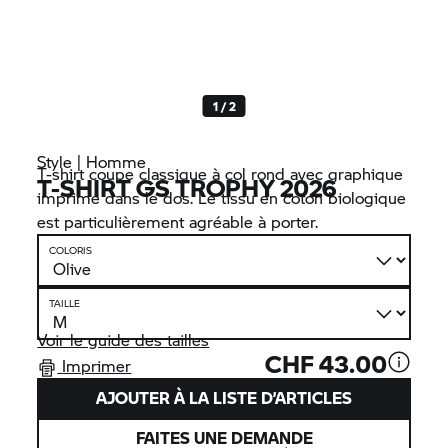
1 / 2
Style | Homme
T-shirt coupe classique à col rond avec graphique
T-SHIRT GS TROPHY 2026
imprimé dans le dos. Le tissu en coton biologique
est particulièrement agréable à porter.
COLORIS
TAILLE
Voir le guide des tailles
CHF 43.00
Imprimer
AJOUTER À LA LISTE D’ARTICLES
FAITES UNE DEMANDE