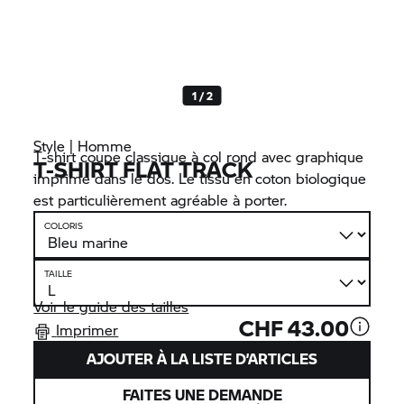
1 / 2
Style | Homme
T-shirt coupe classique à col rond avec graphique
T-SHIRT FLAT TRACK
imprimé dans le dos. Le tissu en coton biologique
est particulièrement agréable à porter.
COLORIS
TAILLE
Voir le guide des tailles
CHF 43.00
Imprimer
AJOUTER À LA LISTE D’ARTICLES
FAITES UNE DEMANDE