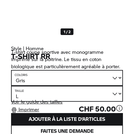
1 / 2
Style | Homme
T-shirt coupe sportive avec monogramme
T-SHIRT RR
imprimé sur la poitrine. Le tissu en coton
biologique est particulièrement agréable à porter.
COLORIS
TAILLE
Voir le guide des tailles
CHF 50.00
Imprimer
AJOUTER À LA LISTE D’ARTICLES
FAITES UNE DEMANDE