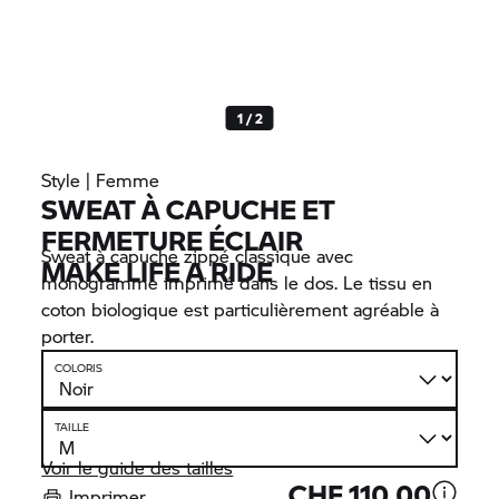
1 / 2
Style | Femme
SWEAT À CAPUCHE ET
FERMETURE ÉCLAIR
Sweat à capuche zippé classique avec
MAKE LIFE A RIDE
monogramme imprimé dans le dos. Le tissu en
coton biologique est particulièrement agréable à
porter.
COLORIS
TAILLE
Voir le guide des tailles
CHF 110.00
Imprimer