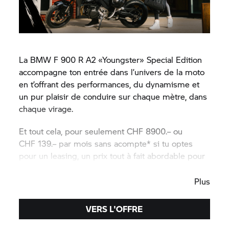
La BMW F 900 R A2 «Youngster» Special Edition
accompagne ton entrée dans l’univers de la moto
en t’offrant des performances, du dynamisme et
un pur plaisir de conduire sur chaque mètre, dans
chaque virage.
Et tout cela, pour seulement CHF 8900.– ou
CHF 139.– par mois sans acompte* si tu optes
pour un leasing, un prix tout à fait abordable pour
les jeunes pilote
Plus
VERS L'OFFRE