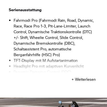
Serienausstattung
Fahrmodi Pro (Fahrmodi Rain, Road, Dynamic,
Race, Race Pro 1-3, Pit-Lane-Limiter, Launch
Control, Dynamische Traktionskontrolle (DTC)
+/- Shift, Wheelie Control, Slide Control,
Dynamische Bremskontrolle (DBC),
Schaltassistent Pro, automatische
Berganfahrhilfe (HSC) Pro)
TFT-Display mit M Aufstartanimation
Headlight Pro mit adaptiven Kurvenlicht
Dynamic Damping Control (DDC)
M Batterie
+ Weiterlesen
M Schmiederäder
M Titan Endschalldämpfer
M Bremse
BMW Motorrad
ABS Pro
Windschild Sport