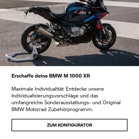
Einstellbarer Lenkungsdämpfer
M Sitz
M Brems- und Kupplungshebel
Keyless Ride
Reifendruckkontrolle (RDC)
Heizgriffe
Tempomat
USB-Ladeanschluss
Erschaffe deine BMW M 1000 XR
Sonderausstattung
Maximale Individualität: Entdecke unsere
Individualisierungsvorschläge und das
M Track Paket mit M Carbonrädern, Carbon-
umfangreiche Sonderausstattungs- und Original
Paket, M GPS Laptrigger (Freischaltcode) und
BMW Motorrad
Zubehörprogramm.
M Frästeile-Paket
Lenkerendspiegel
ZUM KONFIGURATOR
M Sportsitz niedrig mit 820 mm Sitzhöhe
M Sportsitz hoch mit 870 mm Sitzhöhe