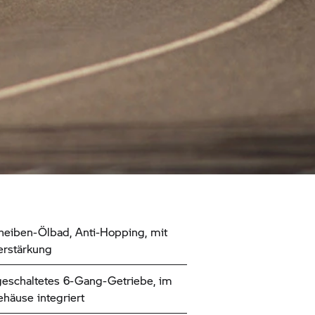
eiben-Ölbad, Anti-Hopping, mit
erstärkung
eschaltetes 6-Gang-Getriebe, im
häuse integriert