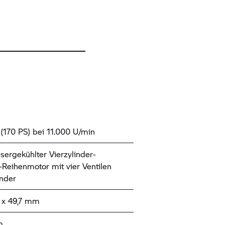
(170 PS) bei 11.000 U/min
sergekühlter Vierzylinder-
t-Reihenmotor mit vier Ventilen
inder
x 49,7 mm
m