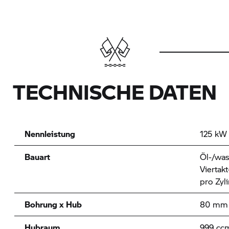
TECHNISCHE DATEN
Nennleistung
125 kW 
Bauart
Öl-/was
Viertak
pro Zyl
Bohrung x Hub
80 mm 
Hubraum
999 cc