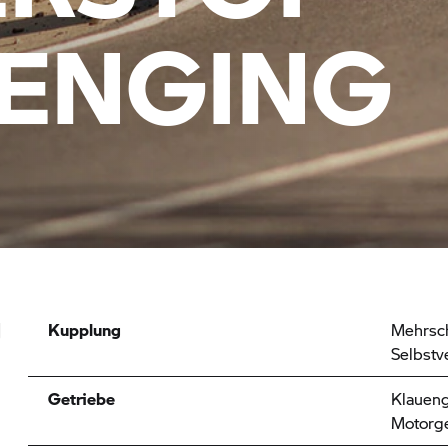
ENGING
g
Kupplung
Mehrsch
Selbstv
Getriebe
Klaueng
Motorge