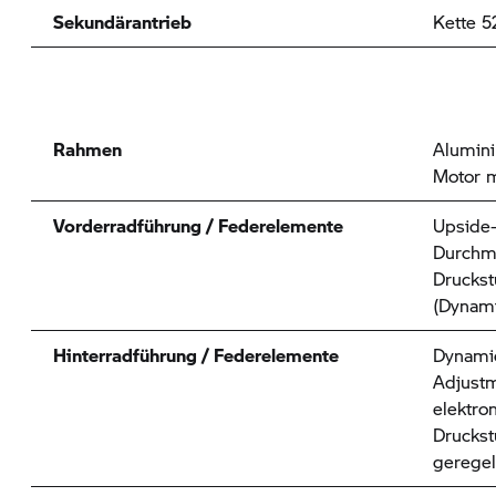
Sekundärantrieb
Kette 5
Rahmen
Alumin
Motor m
Vorderradführung / Federelemente
Upside
Durchm
Druckst
(Dynam
Hinterradführung / Federelemente
Dynamic
Adjustm
elektro
Druckst
geregel