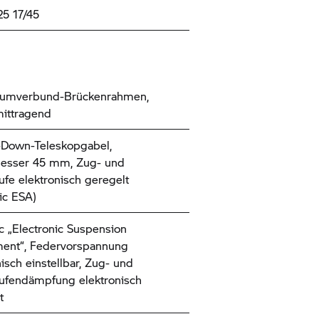
25 17/45
iumverbund-Brückenrahmen,
ittragend
-Down-Teleskopgabel,
esser 45 mm, Zug- und
ufe elektronisch geregelt
ic ESA)
 „Electronic Suspension
ent“, Federvorspannung
nisch einstellbar, Zug- und
ufendämpfung elektronisch
t