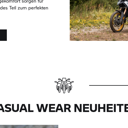
gekomfort sorgen für
es Teil zum perfekten
ASUAL WEAR NEUHEIT