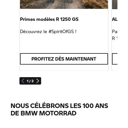
Primes modèles
R 1250 GS
ALL Y
Découvrez le #SpiritOfGS !
Packs d
R 18
PROFITEZ DÈS MAINTENANT
1 / 3
NOUS CÉLÉBRONS LES 100 ANS
DE
BMW MOTORRAD