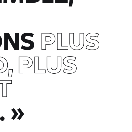
ONS
PLUS
, PLUS
T
.
»