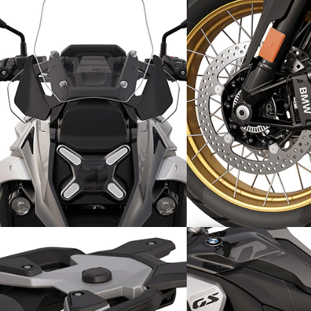
Un gain de sécurité : Active
Une polyvalence total
Cruise Control
roues à rayons crois