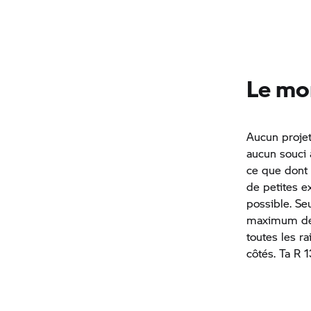
Le mo
Aucun projet
aucun souci à
ce que dont 
de petites e
possible. Se
maximum de c
toutes les r
côtés. Ta R 