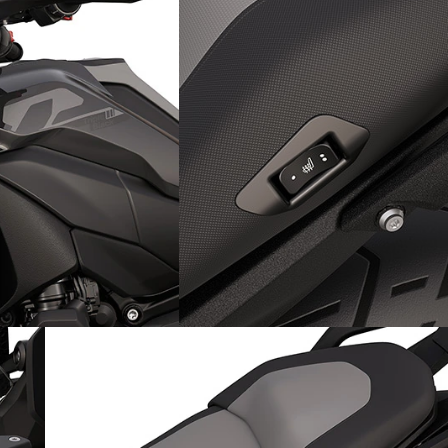
s noires
Le confort pour tous : selle
chauffante pour passager