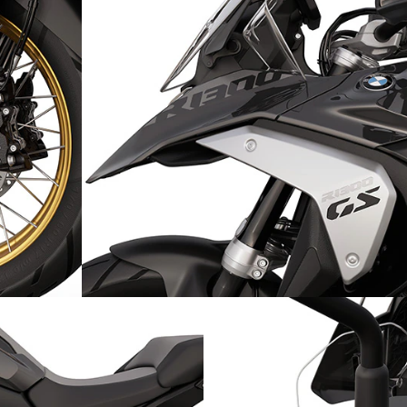
e : les
Une sérénité qui saute à l'œil : pièces peinte
és