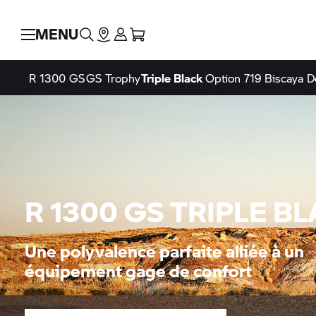
MENU
R 1300 GS
GS Trophy
Triple Black
Option 719 Biscaya
D
R 1300 GS TRIPLE B
Une polyvalence parfaite alliée à un
équipement gage de confort