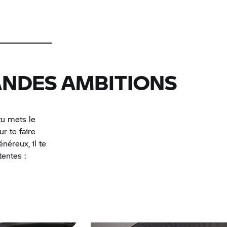
ANDES AMBITIONS
tu mets le
r te faire
néreux, il te
tentes :