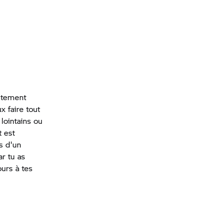
ustement
x faire tout
lointains ou
t est
es d'un
r tu as
ours à tes