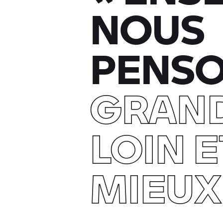
NOUS
PENS
GRAND
LOIN E
MIEUX