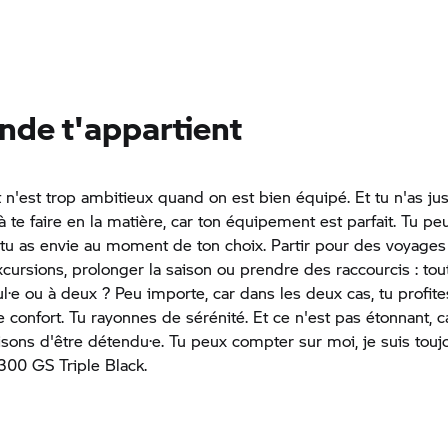
nde t'appartient
 n'est trop ambitieux quand on est bien équipé. Et tu n'as j
 te faire en la matière, car ton équipement est parfait. Tu peu
tu as envie au moment de ton choix. Partir pour des voyages 
xcursions, prolonger la saison ou prendre des raccourcis : tou
ul·e ou à deux ? Peu importe, car dans les deux cas, tu profit
onfort. Tu rayonnes de sérénité. Et ce n'est pas étonnant, ca
aisons d'être détendu·e. Tu peux compter sur moi, je suis touj
1300 GS Triple Black.