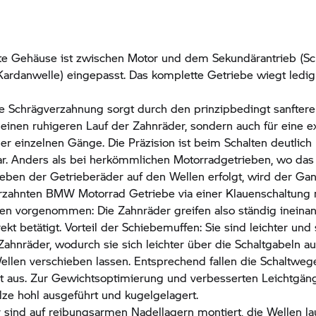
e Gehäuse ist zwischen Motor und dem Sekundärantrieb (S
 Kardanwelle) eingepasst. Das komplette Getriebe wiegt ledig
e Schrägverzahnung sorgt durch den prinzipbedingt sanfteren
r einen ruhigeren Lauf der Zahnräder, sondern auch für eine e
er einzelnen Gänge. Die Präzision ist beim Schalten deutlich
. Anders als bei herkömmlichen Motorradgetrieben, wo das 
ieben der Getrieberäder auf den Wellen erfolgt, wird der G
rzahnten
BMW Motorrad
Getriebe via einer Klauenschaltung 
en vorgenommen: Die Zahnräder greifen also ständig ineina
ekt betätigt. Vorteil der Schiebemuffen: Sie sind leichter und
Zahnräder, wodurch sie sich leichter über die Schaltgabeln a
ellen verschieben lassen. Entsprechend fallen die Schaltweg
 aus. Zur Gewichtsoptimierung und verbesserten Leichtgängi
lze hohl ausgeführt und kugelgelagert.
 sind auf reibungsarmen Nadellagern montiert, die Wellen la