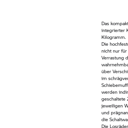
Das kompakt
integrierter
Kilogramm.
Die hochfest
nicht nur fü
Verrastung d
wahrnehmbar
über Versch
im schrägve
Schiebemuff
werden indir
geschaltete 
jeweiligen W
und prägnant
die Schaltwa
Die Losräder