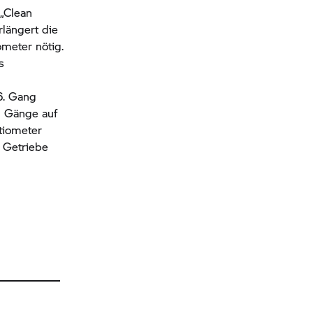
„Clean
rlängert die
ometer nötig.
s
6. Gang
n Gänge auf
tiometer
 Getriebe