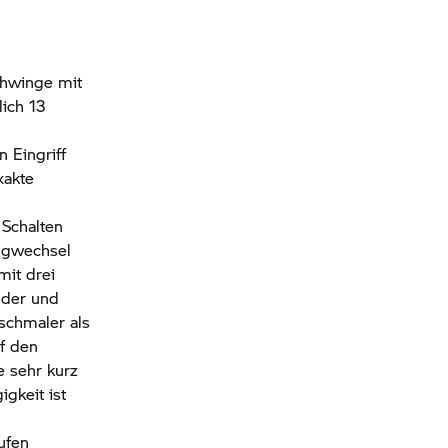
chwinge mit
lich 13
 Eingriff
xakte
Schalten
angwechsel
mit drei
nder und
 schmaler als
uf den
e sehr kurz
gkeit ist
ufen